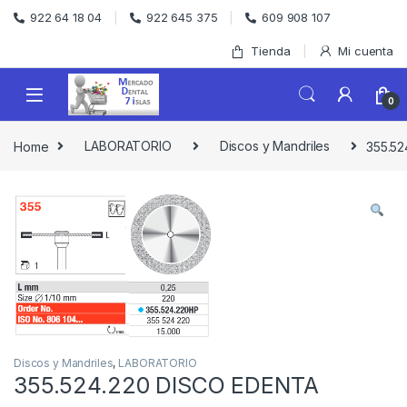
Skip to navigation
Skip to content
922 64 18 04
922 645 375
609 908 107
Tienda
Mi cuenta
0
Home
LABORATORIO
Discos y Mandriles
355.5
Discos y Mandriles
,
LABORATORIO
355.524.220 DISCO EDENTA