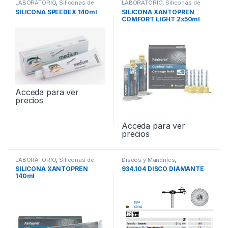
LABORATORIO
,
Siliconas de
LABORATORIO
,
Siliconas de
Condensación de Laboratorio
Condensación de Laboratorio
SILICONA SPEEDEX 140ml
SILICONA XANTOPREN
COMFORT LIGHT 2x50ml
Acceda para ver
precios
Acceda para ver
precios
LABORATORIO
,
Siliconas de
Discos y Mandriles
,
Condensación de Laboratorio
LABORATORIO
SILICONA XANTOPREN
934.104 DISCO DIAMANTE
140ml