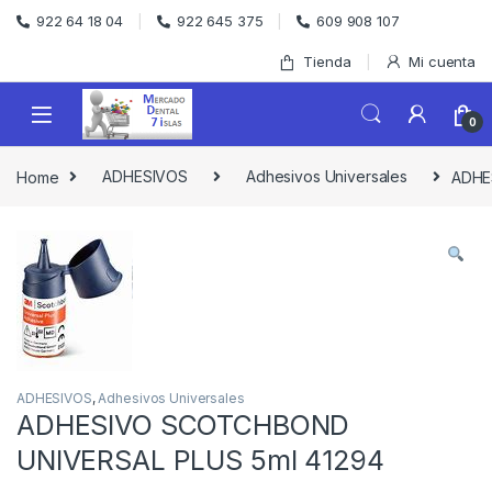
Skip to navigation
Skip to content
922 64 18 04
922 645 375
609 908 107
Tienda
Mi cuenta
0
Home
ADHESIVOS
Adhesivos Universales
ADHE
ADHESIVOS
,
Adhesivos Universales
ADHESIVO SCOTCHBOND
UNIVERSAL PLUS 5ml 41294