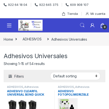
Skip to navigation
Skip to content
922 64 18 04
922 645 375
609 908 107
Tienda
Mi cuenta
0
Home
ADHESIVOS
Adhesivos Universales
Adhesivos Universales
Showing 1–15 of 54 results
Filters
ADHESIVOS
,
Adhesivos
ADHESIVOS
,
Adhesivos
Universales
Universales
ADHESIVO CLEARFIL
ADHESIVO
UNIVERSAL BOND QUICK
FOTOPOLIMERIZBLE
3x5ml
STARLINE 7ml