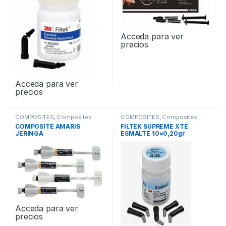
Acceda para ver
precios
Acceda para ver
precios
COMPOSITES
,
Composites
COMPOSITES
,
Composites
Anteriores
,
Composites
Universales
COMPOSITE AMARIS
FILTEK SUPREME XTE
Posteriores
JERINGA
ESMALTE 10×0,20gr
COMPULES
Acceda para ver
precios