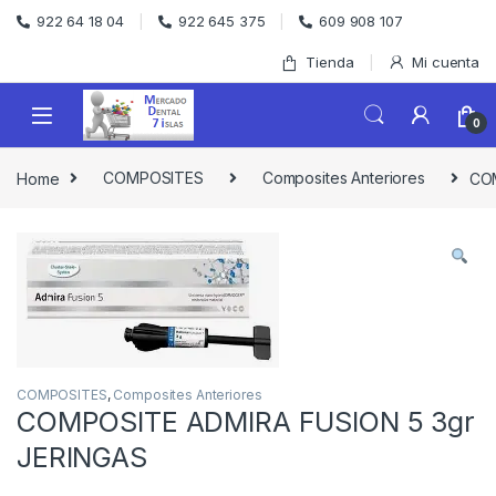
Skip to navigation
Skip to content
922 64 18 04
922 645 375
609 908 107
Tienda
Mi cuenta
0
Home
COMPOSITES
Composites Anteriores
COM
COMPOSITES
,
Composites Anteriores
COMPOSITE ADMIRA FUSION 5 3gr
JERINGAS