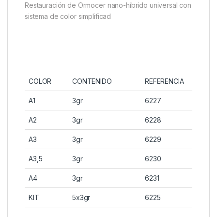
Restauración de Ormocer nano-híbrido universal con
sistema de color simplificad
COLOR
CONTENIDO
REFERENCIA
A1
3gr
6227
A2
3gr
6228
A3
3gr
6229
A3,5
3gr
6230
A4
3gr
6231
KIT
5x3gr
6225