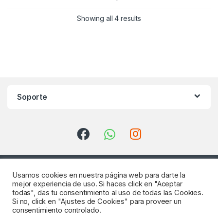
Showing all 4 results
Soporte
Usamos cookies en nuestra página web para darte la
mejor experiencia de uso. Si haces click en "Aceptar
todas", das tu consentimiento al uso de todas las Cookies.
Si no, click en "Ajustes de Cookies" para proveer un
consentimiento controlado.