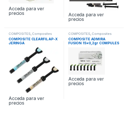
Acceda para ver
precios
Acceda para ver
precios
COMPOSITES
,
Composites
COMPOSITES
,
Composites
Anteriores
,
Composites
Anteriores
COMPOSITE CLEARFIL AP-X
COMPOSITE ADMIRA
Posteriores
JERINGA
FUSION 15×0,2gr COMPULES
Acceda para ver
precios
Acceda para ver
precios