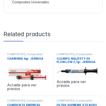
Composites Universales
Related products
COMPOSITES
,
Composites
COMPOSITES
,
Composites
Universales
Fluidos
CHARISMA 4gr. JERINGA
CLEARFIL MAJESTY ES
FLOW LOW 2,7gr. JERINGA
Acceda para ver
Acceda para ver
precios
precios
COMPOSITES
,
Composites
COMPOSITES
,
Composites
Anteriores
Universales
COMPOSITE EMPRESS
FILTEK SUPREME XTE BODY