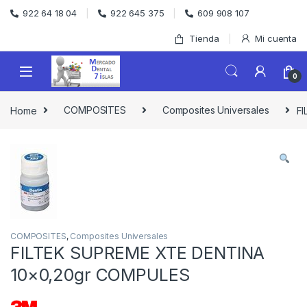
Skip to navigation
Skip to content
922 64 18 04
922 645 375
609 908 107
Tienda
Mi cuenta
0
Home
COMPOSITES
Composites Universales
F
COMPOSITES
,
Composites Universales
FILTEK SUPREME XTE DENTINA
10×0,20gr COMPULES