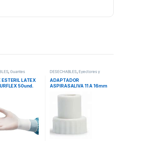
BLES
,
Guantes
DESECHABLES
,
Eyectores y
Cánulas
 ESTERIL LATEX
ADAPTADOR
URFLEX 50und.
ASPIRASALIVA 11 A 16mm
1und