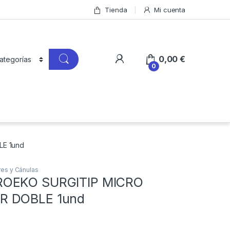
Tienda
Mi cuenta
0,00
€
0
E 1und
res y Cánulas
OEKO SURGITIP MICRO
R DOBLE 1und