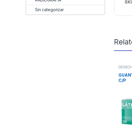
SK
Sin categorizar
Rela
DESEC
GUANT
C/P