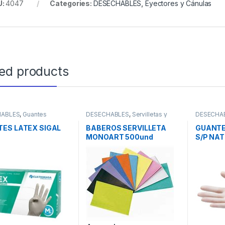
U:
4047
Categories:
DESECHABLES
,
Eyectores y Cánulas
ted products
HABLES
,
Guantes
DESECHABLES
,
Servilletas y
DESECHA
Baberos
ES LATEX SIGAL
BABEROS SERVILLETA
GUANTE
MONOART 500und
S/P NAT