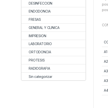
DESINFECCION
pos
pos
ENDODONCIA
FRESAS
CON
GENERAL Y CLINICA
IMPRESION
C
LABORATORIO
A1
ORTODONCIA
PROTESIS
A2
RADIOGRAFIA
A3
Sin categorizar
A3
A