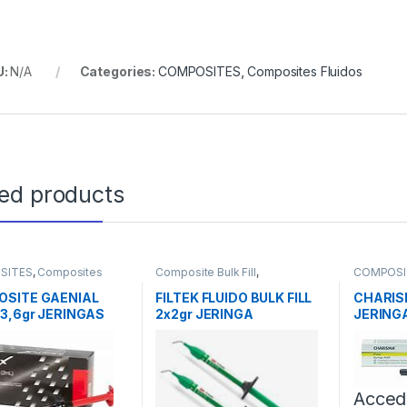
U:
N/A
Categories:
COMPOSITES
,
Composites Fluidos
ted products
SITES
,
Composites
Composite Bulk Fill
,
COMPOSI
COMPOSITES
,
Composites
Fluidos
Fluidos
SITE GAENIAL
FILTEK FLUIDO BULK FILL
CHARIS
 3,6gr JERINGAS
2x2gr JERINGA
JERING
Acced