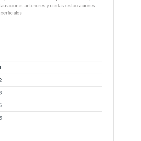
tauraciones anteriores y ciertas restauraciones
perficiales.
1
2
3
5
6