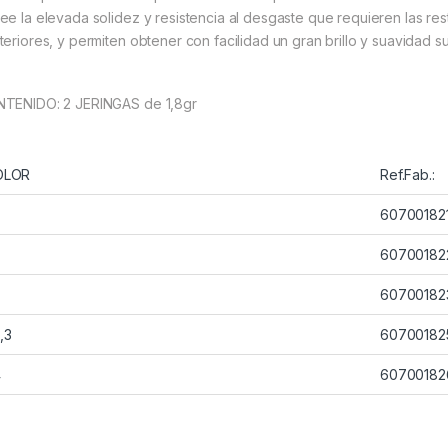
ee la elevada solidez y resistencia al desgaste que requieren las res
teriores, y permiten obtener con facilidad un gran brillo y suavidad su
TENIDO: 2 JERINGAS de 1,8gr
OLOR
Ref.Fab.:
60700182
60700182
60700182
,3
60700182
4
60700182