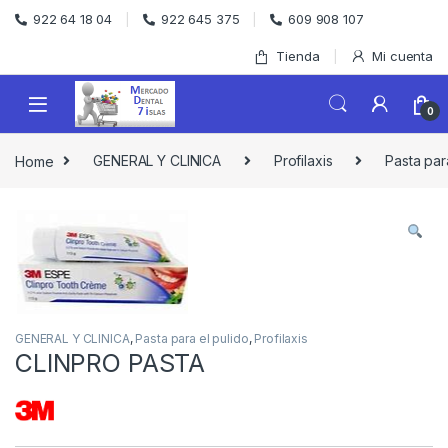
Skip to navigation
Skip to content
922 64 18 04
922 645 375
609 908 107
Tienda
Mi cuenta
0
Home
GENERAL Y CLINICA
Profilaxis
Pasta par
GENERAL Y CLINICA
,
Pasta para el pulido
,
Profilaxis
CLINPRO PASTA