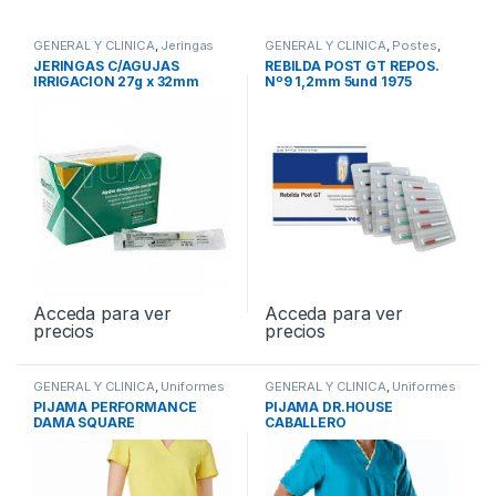
GENERAL Y CLINICA
,
Jeringas
GENERAL Y CLINICA
,
Postes
,
de Irrigación
Postes de Fibra de Vidrio
JERINGAS C/AGUJAS
REBILDA POST GT REPOS.
IRRIGACION 27g x 32mm
Nº9 1,2mm 5und 1975
100und DENTAFLUX
Acceda para ver
Acceda para ver
precios
precios
GENERAL Y CLINICA
,
Uniformes
GENERAL Y CLINICA
,
Uniformes
PIJAMA PERFORMANCE
PIJAMA DR.HOUSE
DAMA SQUARE
CABALLERO