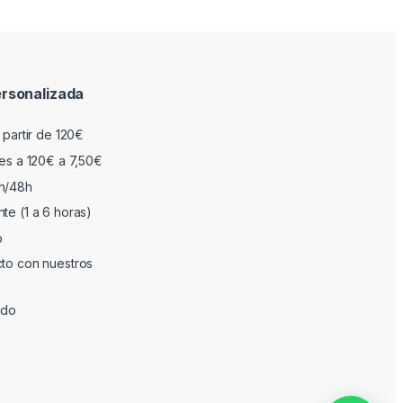
rsonalizada
 partir de 120€
res a 120€ a 7,50€
h/48h
te (1 a 6 horas)
o
cto con nuestros
ado