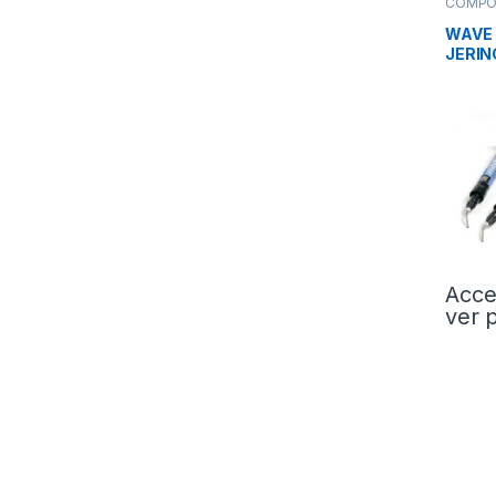
COMPO
Fluidos
WAVE 
JERI
Acce
ver 