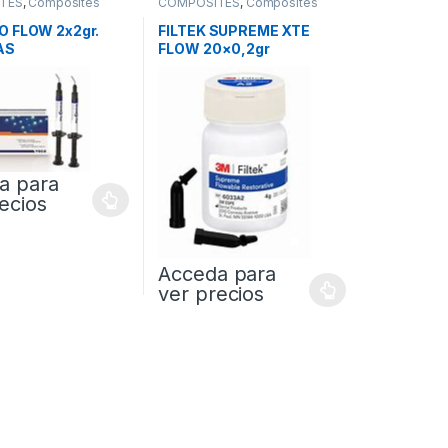
TES
,
Composites
COMPOSITES
,
Composites
Fluidos
 FLOW 2x2gr.
FILTEK SUPREME XTE
AS
FLOW 20×0,2gr
COMPULES
a para
ecios
Acceda para
ver precios