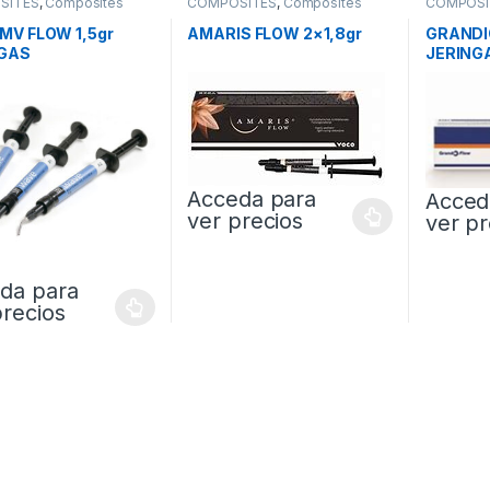
SITES
,
Composites
COMPOSITES
,
Composites
COMPOSI
Fluidos
Fluidos
MV FLOW 1,5gr
AMARIS FLOW 2×1,8gr
GRANDIO
NGAS
JERING
Acceda para
Acced
ver precios
ver pr
da para
precios