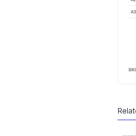
A3
SK
Rela