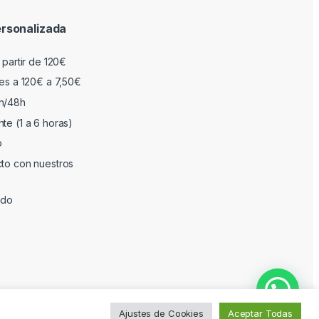
rsonalizada
 partir de 120€
res a 120€ a 7,50€
h/48h
te (1 a 6 horas)
o
cto con nuestros
ado
Ajustes de Cookies
Aceptar Todas