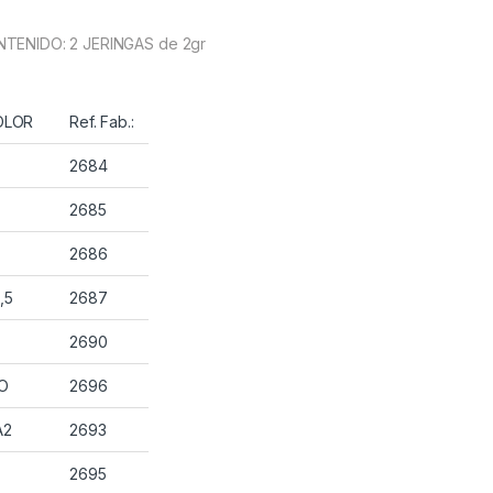
TENIDO: 2 JERINGAS de 2gr
OLOR
Ref. Fab.:
2684
2685
2686
,5
2687
2690
O
2696
A2
2693
2695