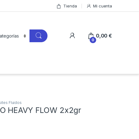
Tienda
Mi cuenta
0,00
€
0
tes Fluidos
O HEAVY FLOW 2x2gr