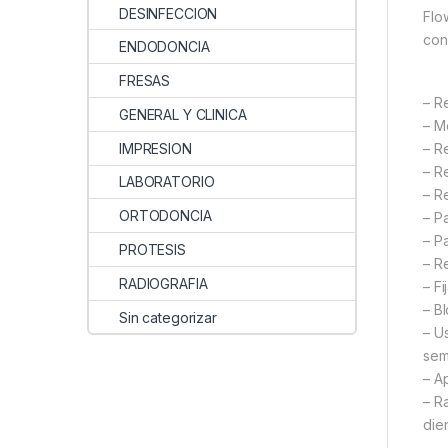
DESINFECCION
Flo
con
ENDODONCIA
FRESAS
– R
GENERAL Y CLINICA
– M
IMPRESION
– R
– R
LABORATORIO
– R
ORTODONCIA
– P
– P
PROTESIS
– R
RADIOGRAFIA
– F
– Bl
Sin categorizar
– U
sem
– A
– R
die