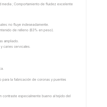
dad media ; Comportamiento de fluidez excelente
nales: no fluye indeseadamente.
ontenido de relleno (83% en peso).
as ampliado.
y caries cervicales.
ca.
o para la fabricación de coronas y puentes
 contraste especialmente bueno al tejido del