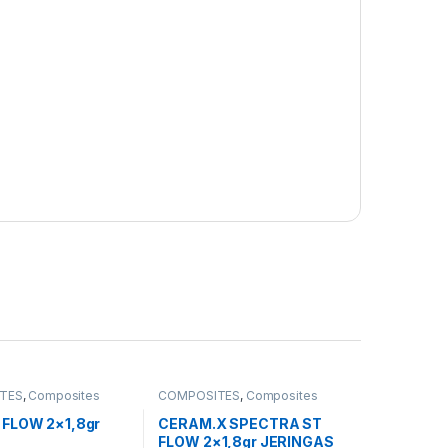
TES
,
Composites
COMPOSITES
,
Composites
Fluidos
FLOW 2×1,8gr
CERAM.X SPECTRA ST
FLOW 2×1,8gr JERINGAS