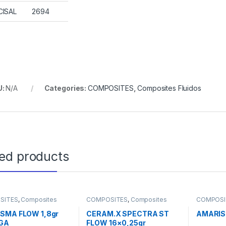
CISAL
2694
U:
N/A
Categories:
COMPOSITES
,
Composites Fluidos
ted products
SITES
,
Composites
COMPOSITES
,
Composites
COMPOSI
Fluidos
Fluidos
SMA FLOW 1,8gr
CERAM.X SPECTRA ST
AMARIS 
GA
FLOW 16×0,25gr