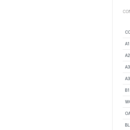
CON
C
A1
A2
A3
A3
B1
W
O
BL