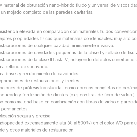
w: material de obturación nano-híbrido fluido y universal de viscosi
 un mojado completo de las paredes cavitarias.
esistencia elevada en comparación con materiales fluidos convencio
ejores propiedades físicas que materiales condensables: muy alto c
estauraciones de cualquier cavidad mínimamente invasiva.
estauraciones de cavidades pequeñas de la clase I y sellado de fisur
estauraciones de la clase II hasta V, incluyendo defectos cuneiformes 
ara relleno de socavado.
ara bases y recubrimiento de cavidades.
eparaciones de restauraciones y frentes.
ijaciones de prótesis translúcidas como coronas completas de cerámi
oqueado y ferulización de dientes (p.ej. con tiras de fibra de vidrio.)
so como material base en combinación con fibras de vidrio o parecid
ipermanentes.
plicación segura y precisa.
adiopacidad extremadamente alta (Al al 500%) en el color WO para un
nte y otros materiales de restauración.