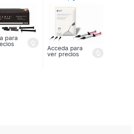
a para
ecios
Acceda para
ver precios