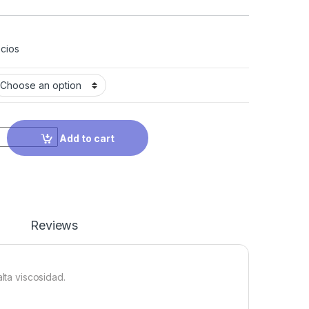
cios
Add to cart
Reviews
lta viscosidad.