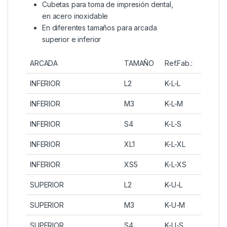
Cubetas para toma de impresión dental,
en acero inoxidable
En diferentes tamaños para arcada
superior e inferior
ARCADA
TAMAÑO
Ref.Fab.:
INFERIOR
L2
K-L-L
INFERIOR
M3
K-L-M
INFERIOR
S4
K-L-S
INFERIOR
XL1
K-L-XL
INFERIOR
XS5
K-L-XS
SUPERIOR
L2
K-U-L
SUPERIOR
M3
K-U-M
SUPERIOR
S4
K-U-S