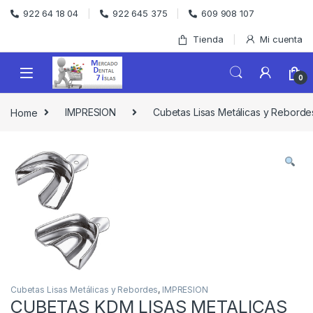
Skip to navigation
Skip to content
922 64 18 04
922 645 375
609 908 107
Tienda
Mi cuenta
0
Home
IMPRESION
Cubetas Lisas Metálicas y Reborde
Cubetas Lisas Metálicas y Rebordes
,
IMPRESION
CUBETAS KDM LISAS METALICAS