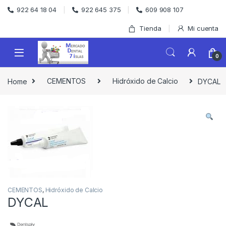
Skip to navigation
Skip to content
922 64 18 04
922 645 375
609 908 107
Tienda
Mi cuenta
0
Home
CEMENTOS
Hidróxido de Calcio
DYCAL
CEMENTOS
,
Hidróxido de Calcio
DYCAL