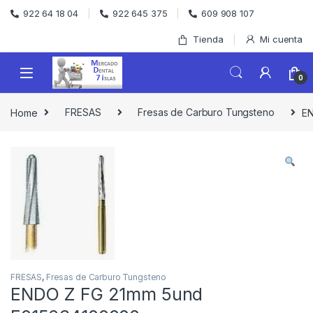
Skip to navigation
Skip to content
922 64 18 04
922 645 375
609 908 107
Tienda
Mi cuenta
0
Home
FRESAS
Fresas de Carburo Tungsteno
EN
FRESAS
,
Fresas de Carburo Tungsteno
ENDO Z FG 21mm 5und