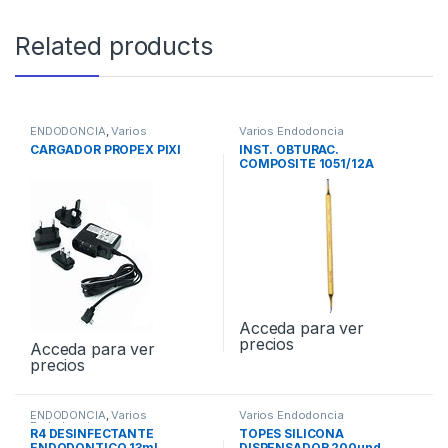
Related products
ENDODONCIA
,
Varios
Varios Endodoncia
Endodoncia
CARGADOR PROPEX PIXI
INST. OBTURAC.
COMPOSITE 1051/12A
Acceda para ver
precios
Acceda para ver
precios
ENDODONCIA
,
Varios
Varios Endodoncia
Endodoncia
R4 DESINFECTANTE
TOPES SILICONA
ENDODONTICO 13ml
DISPENSADOR 200und