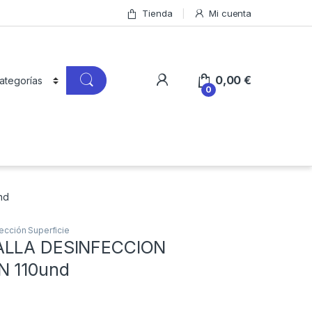
Tienda
Mi cuenta
0,00
€
0
nd
ección Superficie
ALLA DESINFECCION
N 110und