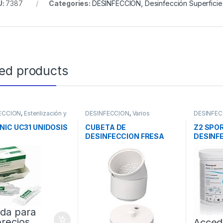
U:
7387
Categories:
DESINFECCION
,
Desinfección Superficie
ted products
ECCION
,
Esterilización y
DESINFECCION
,
Varios
DESINFEC
za
Desinfección
de Instru
NIC UC31 UNIDOSIS
CUBETA DE
Z2 SPO
DESINFECCION FRESA
DESINF
INSTRU
da para
precios
Acced