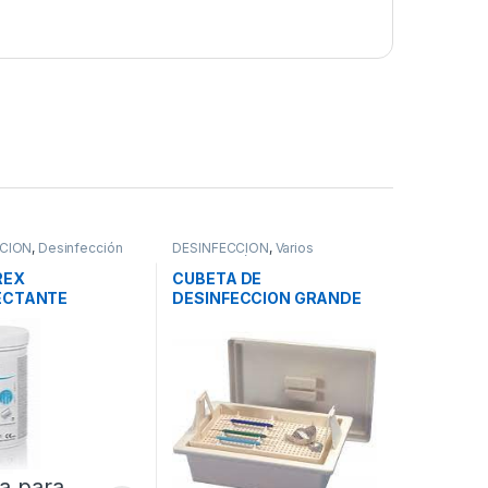
CION
,
Desinfección
DESINFECCION
,
Varios
mental
Desinfección
REX
CUBETA DE
ECTANTE
DESINFECCION GRANDE
MENTAL 900gr
G70
a para