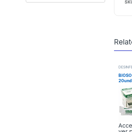
SK
Rela
DESINF
Limpie
BIOSO
20und
Acce
ver 