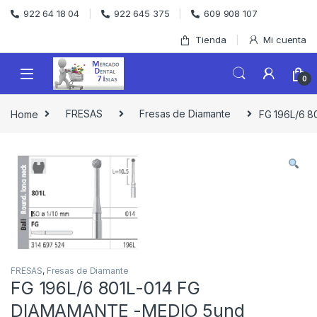
Skip to navigation
Skip to content
922 64 18 04
922 645 375
609 908 107
Tienda
Mi cuenta
0
Home
FRESAS
Fresas de Diamante
FG 196L/6 
FRESAS
,
Fresas de Diamante
FG 196L/6 801L-014 FG
DIAMAMANTE -MEDIO 5und