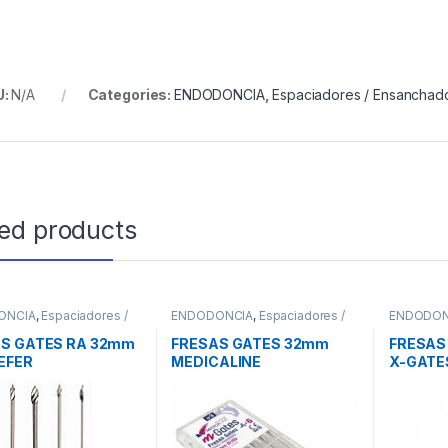
U:
N/A
Categories:
ENDODONCIA
,
Espaciadores / Ensanchad
ted products
ONCIA
,
Espaciadores /
ENDODONCIA
,
Espaciadores /
ENDODON
hadores
Ensanchadores
Ensancha
S GATES RA 32mm
FRESAS GATES 32mm
FRESAS
EFER
MEDICALINE
X-GATE