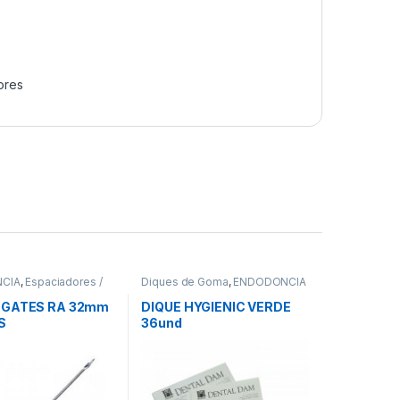
ores
CIA
,
Espaciadores /
Diques de Goma
,
ENDODONCIA
dores
 GATES RA 32mm
DIQUE HYGIENIC VERDE
S
36und