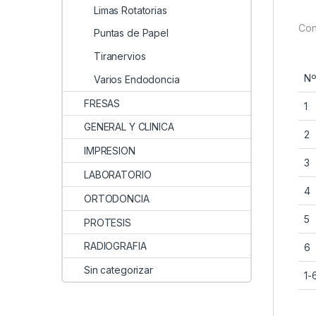
Limas Rotatorias
Con
Puntas de Papel
Tiranervios
N
Varios Endodoncia
FRESAS
1
GENERAL Y CLINICA
2
IMPRESION
3
LABORATORIO
4
ORTODONCIA
5
PROTESIS
RADIOGRAFIA
6
Sin categorizar
1-