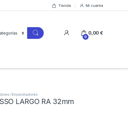
Tienda
Mi cuenta
0,00
€
0
dores / Ensanchadores
ESSO LARGO RA 32mm