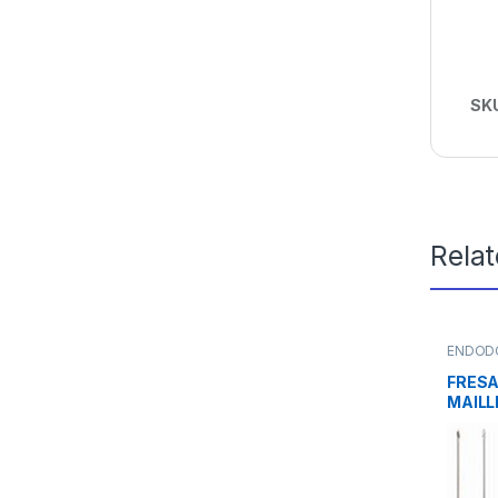
SK
Rela
ENDOD
Ensanc
FRESA
MAILL