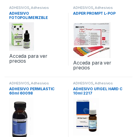
ADHESIVOS
,
Adhesivos
ADHESIVOS
,
Adhesivos
Universales
Universales
ADHESIVO
ADPER PROMPT L-POP
FOTOPOLIMERIZBLE
STARLINE 7ml
Acceda para ver
precios
Acceda para ver
precios
ADHESIVOS
,
Adhesivos
ADHESIVOS
,
Adhesivos
Prótesis
Prótesis
ADHESIVO PERMLASTIC
ADHESIVO UFIGEL HARD C
60ml 60098
10ml 2217