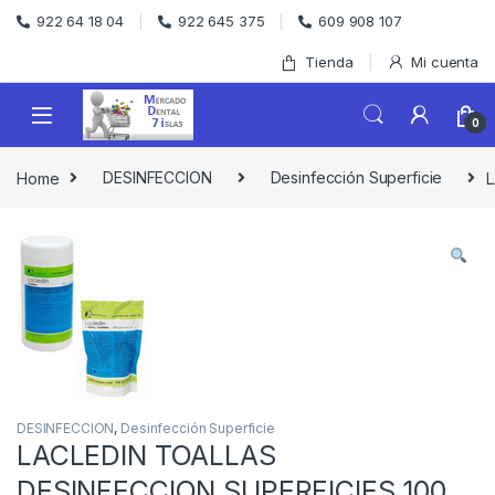
Skip to navigation
Skip to content
922 64 18 04
922 645 375
609 908 107
Tienda
Mi cuenta
0
Home
DESINFECCION
Desinfección Superficie
L
DESINFECCION
,
Desinfección Superficie
LACLEDIN TOALLAS
DESINFECCION SUPERFICIES 100