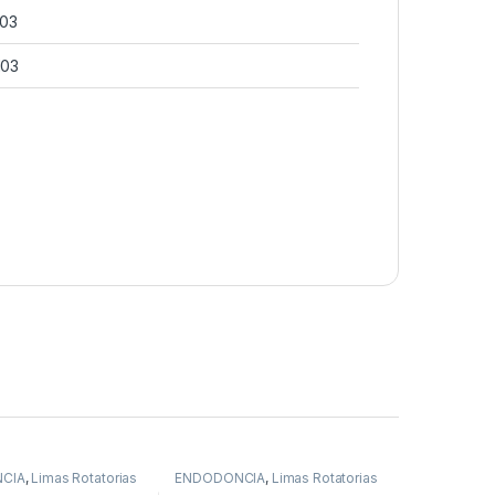
203
103
CIA
,
Limas Rotatorias
ENDODONCIA
,
Limas Rotatorias