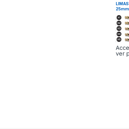
LIMAS
25mm
Acce
ver 