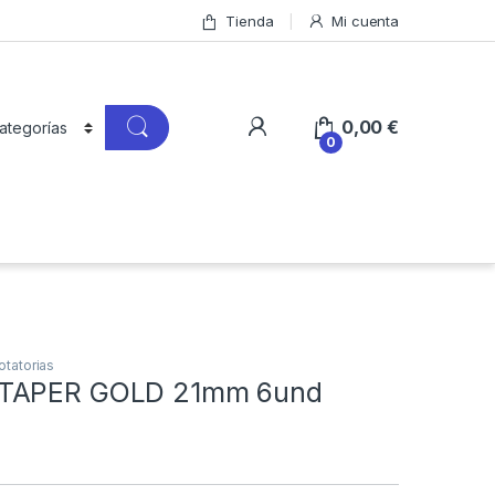
Tienda
Mi cuenta
0,00
€
0
otatorias
TAPER GOLD 21mm 6und