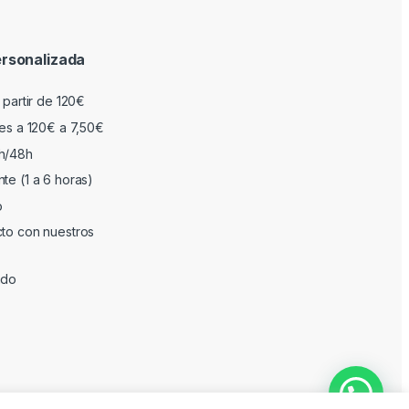
rsonalizada
 partir de 120€
res a 120€ a 7,50€
h/48h
te (1 a 6 horas)
o
cto con nuestros
ado