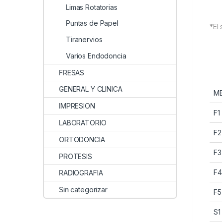
Limas Rotatorias
Puntas de Papel
*El 
Tiranervios
Varios Endodoncia
FRESAS
GENERAL Y CLINICA
M
IMPRESION
F1
LABORATORIO
F2
ORTODONCIA
F3
PROTESIS
F4
RADIOGRAFIA
Sin categorizar
F5
S1