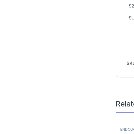
S2
S
SK
Rela
ENDOD