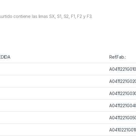
surtido contiene las limas SX, S1, S2, F1, F2 y F3.
EDIDA
Ref.Fab.:
A0411221G01
A0411221G02
A0411221G03
A0411221G04
A0411221G05
A0410221G01