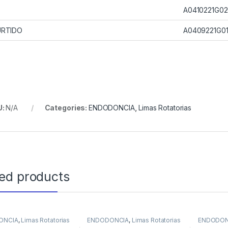
A0410221G0
URTIDO
A0409221G0
U:
N/A
Categories:
ENDODONCIA
,
Limas Rotatorias
ted products
ONCIA
,
Limas Rotatorias
ENDODONCIA
,
Limas Rotatorias
ENDODON