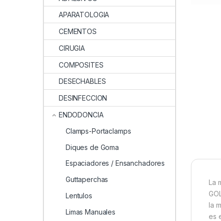
APARATOLOGIA
CEMENTOS
CIRUGIA
COMPOSITES
DESECHABLES
DESINFECCION
ENDODONCIA
Clamps-Portaclamps
Diques de Goma
Espaciadores / Ensanchadores
Guttaperchas
La 
GOL
Lentulos
la 
Limas Manuales
es 