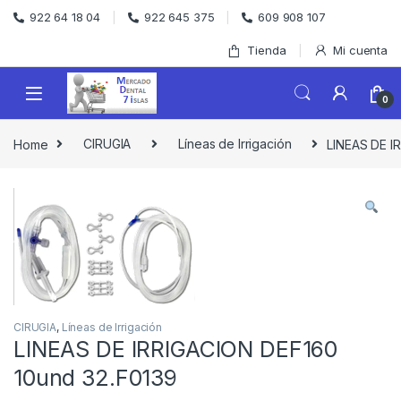
Skip to navigation
Skip to content
922 64 18 04
922 645 375
609 908 107
Tienda
Mi cuenta
0
Home
CIRUGIA
Líneas de Irrigación
LINEAS DE I
CIRUGIA
,
Líneas de Irrigación
LINEAS DE IRRIGACION DEF160
10und 32.F0139