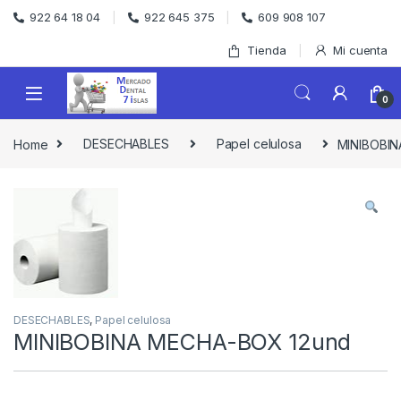
Skip to navigation
Skip to content
922 64 18 04
922 645 375
609 908 107
Tienda
Mi cuenta
0
Home
DESECHABLES
Papel celulosa
MINIBOBI
DESECHABLES
,
Papel celulosa
MINIBOBINA MECHA-BOX 12und