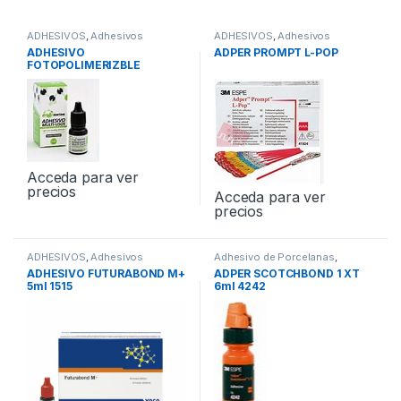
ADHESIVOS
,
Adhesivos
ADHESIVOS
,
Adhesivos
Universales
Universales
ADHESIVO
ADPER PROMPT L-POP
FOTOPOLIMERIZBLE
STARLINE 7ml
Acceda para ver
precios
Acceda para ver
precios
ADHESIVOS
,
Adhesivos
Adhesivo de Porcelanas
,
Universales
ADHESIVOS
ADHESIVO FUTURABOND M+
ADPER SCOTCHBOND 1 XT
5ml 1515
6ml 4242