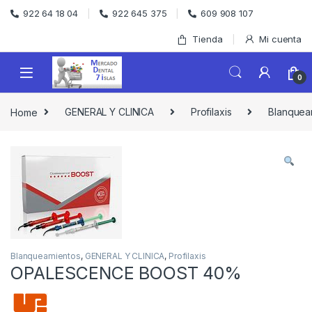
Skip to navigation
Skip to content
922 64 18 04
922 645 375
609 908 107
Tienda
Mi cuenta
0
Home
GENERAL Y CLINICA
Profilaxis
Blanquea
Blanqueamientos
,
GENERAL Y CLINICA
,
Profilaxis
OPALESCENCE BOOST 40%