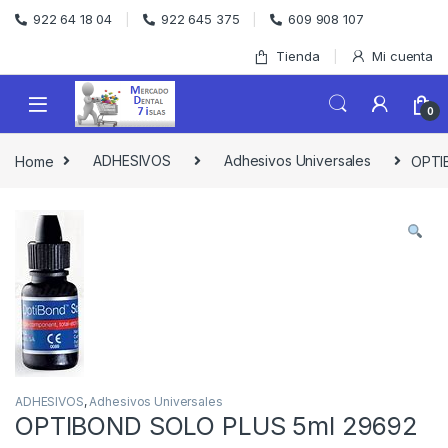
Skip to navigation
Skip to content
922 64 18 04
922 645 375
609 908 107
Tienda
Mi cuenta
0
Home
ADHESIVOS
Adhesivos Universales
OPTI
ADHESIVOS
,
Adhesivos Universales
OPTIBOND SOLO PLUS 5ml 29692