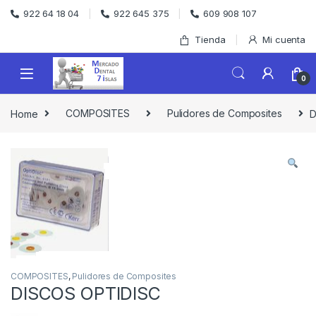
Skip to navigation
Skip to content
922 64 18 04
922 645 375
609 908 107
Tienda
Mi cuenta
0
Home
COMPOSITES
Pulidores de Composites
D
COMPOSITES
,
Pulidores de Composites
DISCOS OPTIDISC