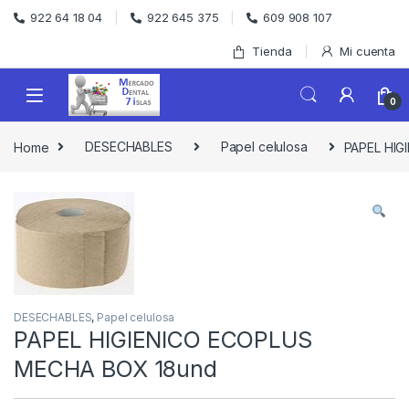
Skip to navigation
Skip to content
922 64 18 04
922 645 375
609 908 107
Tienda
Mi cuenta
0
Home
DESECHABLES
Papel celulosa
PAPEL HIG
DESECHABLES
,
Papel celulosa
PAPEL HIGIENICO ECOPLUS
MECHA BOX 18und