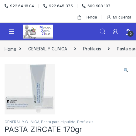
Skip to navigation
Skip to content
922 64 18 04
922 645 375
609 908 107
Tienda
Mi cuenta
0
Home
GENERAL Y CLINICA
Profilaxis
Pasta par
GENERAL Y CLINICA
,
Pasta para el pulido
,
Profilaxis
PASTA ZIRCATE 170gr