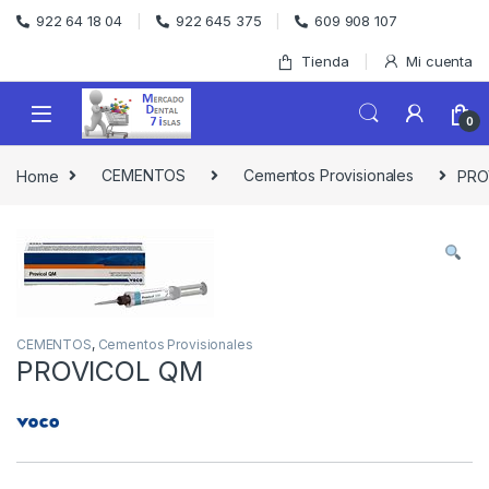
Skip to navigation
Skip to content
922 64 18 04
922 645 375
609 908 107
Tienda
Mi cuenta
0
Home
CEMENTOS
Cementos Provisionales
PRO
CEMENTOS
,
Cementos Provisionales
PROVICOL QM