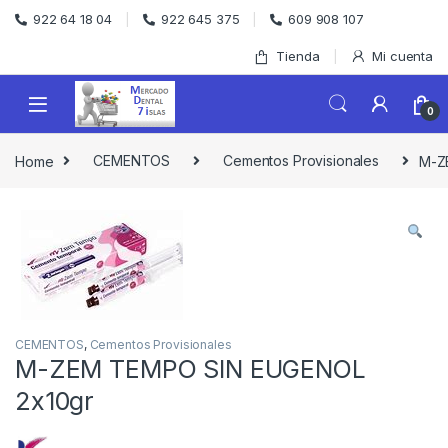
Skip to navigation
Skip to content
922 64 18 04
922 645 375
609 908 107
Tienda
Mi cuenta
0
Home
CEMENTOS
Cementos Provisionales
M-Z
CEMENTOS
,
Cementos Provisionales
M-ZEM TEMPO SIN EUGENOL
2x10gr