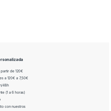
rsonalizada
 partir de 120€
res a 120€ a 7,50€
h/48h
te (1 a 6 horas)
o
cto con nuestros