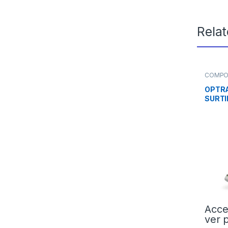
Rela
COMPO
Compos
OPTR
SURT
Acce
ver 