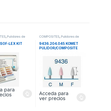
TES
,
Pulidores de
COMPOSITES
,
Pulidores de
es
Composites
SOF-LEX KIT
9436.204.045 KOMET
PULIDOR/COMPOSITE
a para
Acceda para
ecios
ver precios