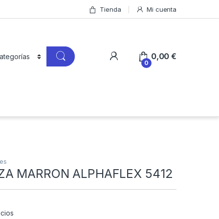
Tienda
Mi cuenta
0,00
€
0
tes
ZA MARRON ALPHAFLEX 5412
cios