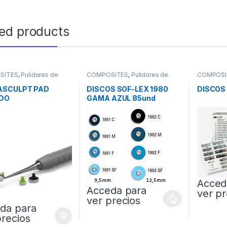
ted products
SITES
,
Pulidores de
COMPOSITES
,
Pulidores de
COMPOSI
ites
Composites
Composit
ASCULPT PAD
DISCOS SOF-LEX 1980
DISCOS 
IDO
GAMA AZUL 85und
Acced
Acceda para
ver pr
ver precios
da para
precios