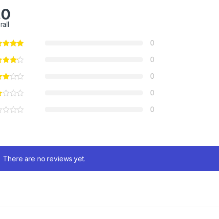
.0
rall
0
0
0
0
0
There are no reviews yet.