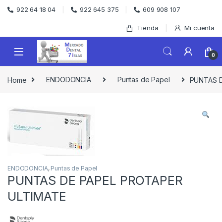
Skip to navigation
Skip to content
922 64 18 04
922 645 375
609 908 107
Tienda
Mi cuenta
0
Home
ENDODONCIA
Puntas de Papel
PUNTAS D
ENDODONCIA
,
Puntas de Papel
PUNTAS DE PAPEL PROTAPER
ULTIMATE