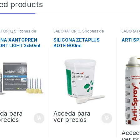
ted products
ATORIO
,
Siliconas de
LABORATORIO
,
Siliconas de
LABORAT
ación de Laboratorio
Condensación de Laboratorio
Articulaci
ONA XANTOPREN
SILICONA ZETAPLUS
ARTI SP
RT LIGHT 2x50ml
BOTE 900ml
da para
Acceda para
precios
ver precios
Acced
ver pr