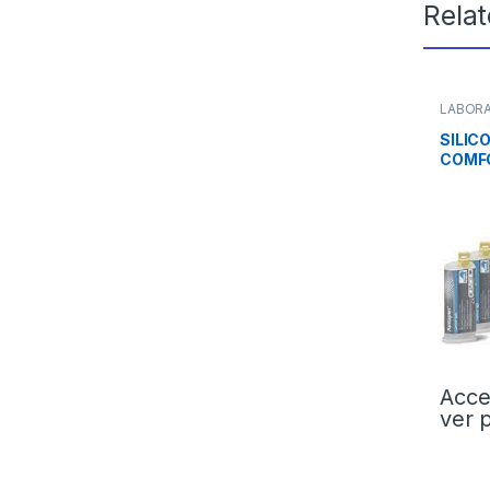
Rela
LABOR
Condens
SILIC
COMFO
Acce
ver 