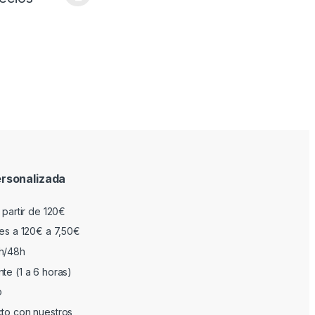
rsonalizada
 partir de 120€
res a 120€ a 7,50€
h/48h
te (1 a 6 horas)
o
cto con nuestros