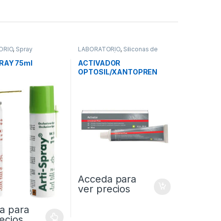
ORIO
,
Spray
LABORATORIO
,
Siliconas de
ón
Condensación de Laboratorio
RAY 75ml
ACTIVADOR
OPTOSIL/XANTOPREN
PASTA 60ml
Acceda para
ver precios
a para
ecios