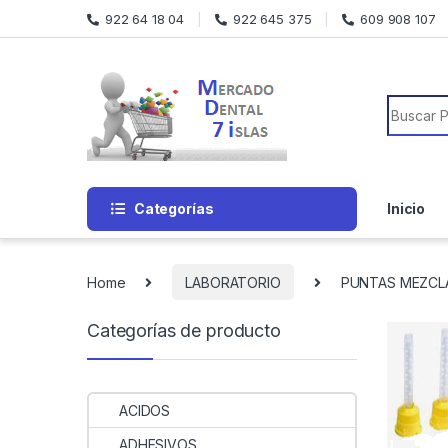
Skip to navigation
Skip to content
922 64 18 04
922 645 375
609 908 107
Search f
Categorías
Inicio
Home
LABORATORIO
PUNTAS MEZCLA
Categorías de producto
ACIDOS
ADHESIVOS