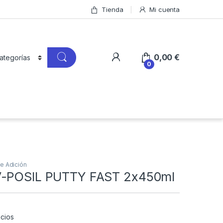
Tienda
Mi cuenta
0,00
€
0
de Adición
V-POSIL PUTTY FAST 2x450ml
cios