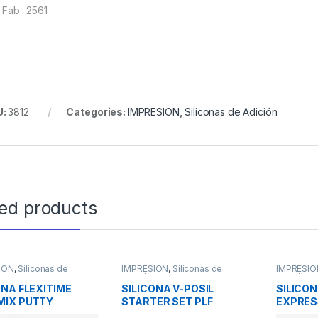
 Fab.: 2561
U:
3812
Categories:
IMPRESION
,
Siliconas de Adición
ted products
ION
,
Siliconas de
IMPRESION
,
Siliconas de
IMPRESIO
Adición
Adición
ONA FLEXITIME
SILICONA V-POSIL
SILICO
MIX PUTTY
STARTER SET PLF
EXPRES
2x450ml 2984