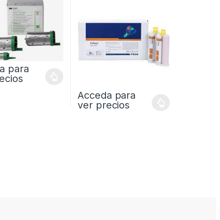
a para
ecios
Acceda para
ver precios