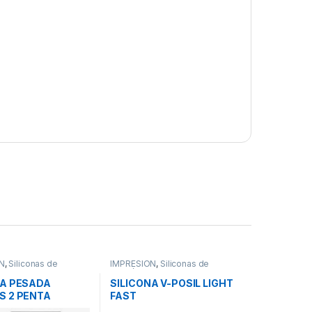
N
,
Siliconas de
IMPRESION
,
Siliconas de
Adición
NA PESADA
SILICONA V-POSIL LIGHT
S 2 PENTA
FAST