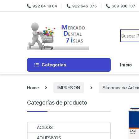
Skip to navigation
Skip to content
922 64 18 04
922 645 375
609 908 107
Search f
Categorías
Inicio
Home
IMPRESION
Siliconas de Adic
Categorías de producto
ACIDOS
ADHESIVOS