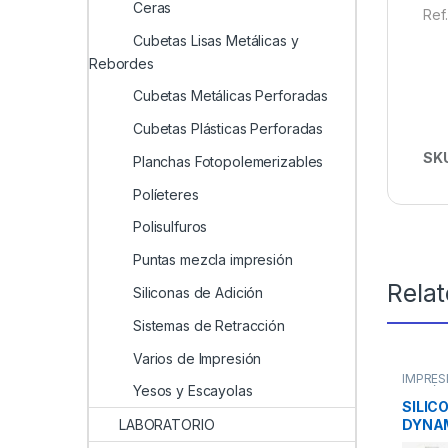
Ceras
Ref.
Cubetas Lisas Metálicas y
Rebordes
Cubetas Metálicas Perforadas
Cubetas Plásticas Perforadas
SK
Planchas Fotopolemerizables
Políeteres
Polisulfuros
Puntas mezcla impresión
Rela
Siliconas de Adición
Sistemas de Retracción
Varios de Impresión
IMPRES
Yesos y Escayolas
Adición
SILIC
DYNA
LABORATORIO