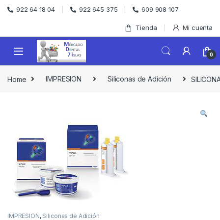
Skip to navigation
Skip to content
922 64 18 04
922 645 375
609 908 107
Tienda
Mi cuenta
0
Home
IMPRESION
Siliconas de Adición
SILICON
IMPRESION
,
Siliconas de Adición