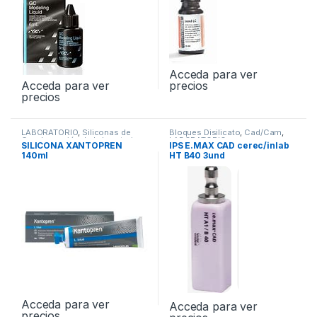
Acceda para ver
Acceda para ver
precios
precios
LABORATORIO
,
Siliconas de
Bloques Disilicato
,
Cad/Cam
,
Condensación de Laboratorio
LABORATORIO
SILICONA XANTOPREN
IPS E.MAX CAD cerec/inlab
140ml
HT B40 3und
Acceda para ver
Acceda para ver
precios