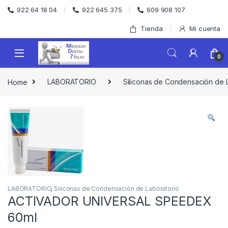
Skip to navigation
Skip to content
922 64 18 04
922 645 375
609 908 107
Tienda
Mi cuenta
0
Home
LABORATORIO
Siliconas de Condensación de 
LABORATORIO
,
Siliconas de Condensación de Laboratorio
ACTIVADOR UNIVERSAL SPEEDEX
60ml