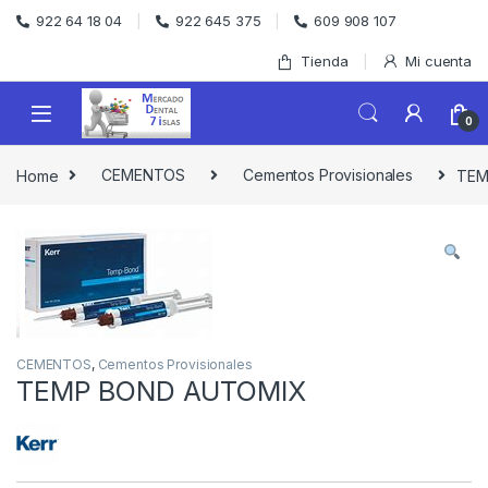
Skip to navigation
Skip to content
922 64 18 04
922 645 375
609 908 107
Tienda
Mi cuenta
0
Home
CEMENTOS
Cementos Provisionales
TEM
CEMENTOS
,
Cementos Provisionales
TEMP BOND AUTOMIX