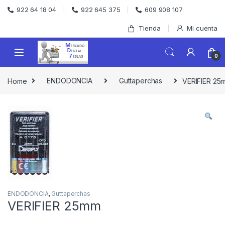
Skip to navigation
Skip to content
922 64 18 04
922 645 375
609 908 107
Tienda
Mi cuenta
0
Home
ENDODONCIA
Guttaperchas
VERIFIER 25
ENDODONCIA
,
Guttaperchas
VERIFIER 25mm