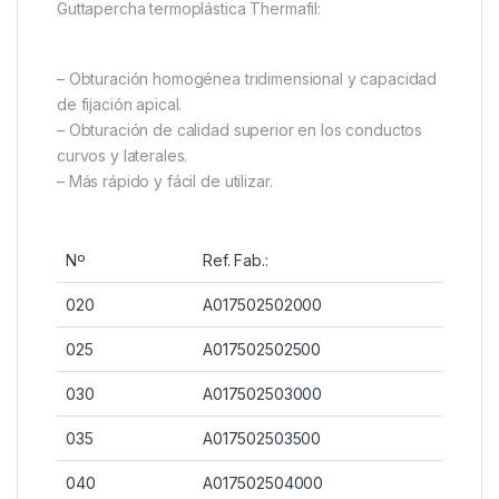
Guttapercha termoplástica Thermafil:
– Obturación homogénea tridimensional y capacidad
de fijación apical.
– Obturación de calidad superior en los conductos
curvos y laterales.
– Más rápido y fácil de utilizar.
Nº
Ref. Fab.:
020
A017502502000
025
A017502502500
030
A017502503000
035
A017502503500
040
A017502504000