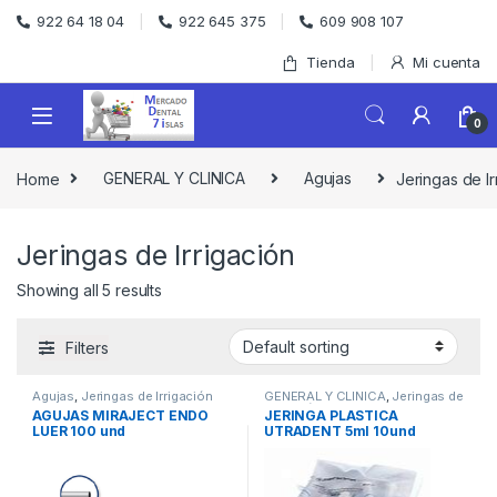
Skip to navigation
Skip to content
922 64 18 04
922 645 375
609 908 107
Tienda
Mi cuenta
0
Home
GENERAL Y CLINICA
Agujas
Jeringas de Ir
Jeringas de Irrigación
Showing all 5 results
Filters
Agujas
,
Jeringas de Irrigación
GENERAL Y CLINICA
,
Jeringas de
Irrigación
AGUJAS MIRAJECT ENDO
JERINGA PLASTICA
LUER 100 und
UTRADENT 5ml 10und