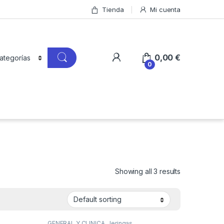
Tienda
Mi cuenta
0,00
€
0
Showing all 3 results
GENERAL Y CLINICA
,
Jeringas