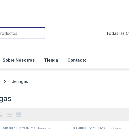
or:
Sobre Nosotros
Tienda
Contacto
Jeringas
ngas
s
,
GENERAL Y CLINICA
,
Jeringas
GENERAL Y CLINICA
,
Jeringas