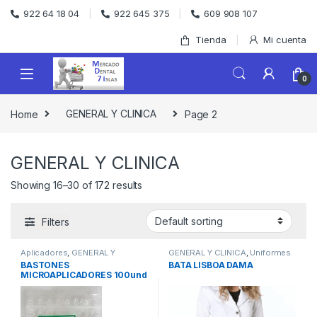
Skip to navigation
Skip to content
922 64 18 04
922 645 375
609 908 107
Tienda
Mi cuenta
0
Home
GENERAL Y CLINICA
Page 2
GENERAL Y CLINICA
Showing 16–30 of 172 results
Filters
Aplicadores
,
GENERAL Y
GENERAL Y CLINICA
,
Uniformes
CLINICA
BASTONES
BATA LISBOA DAMA
MICROAPLICADORES 100und
DENTAFLUX