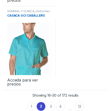
precios
GENERAL Y CLINICA
,
Uniformes
CASACA GCI CABALLERO
Acceda para ver
precios
Showing 16–30 of 172 results
2
1
3
4
12
…