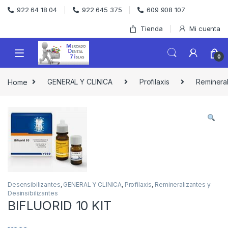
Skip to navigation
Skip to content
922 64 18 04
922 645 375
609 908 107
Tienda
Mi cuenta
0
Home
GENERAL Y CLINICA
Profilaxis
Remineral
Desensibilizantes
,
GENERAL Y CLINICA
,
Profilaxis
,
Remineralizantes y
Desinsibilizantes
BIFLUORID 10 KIT