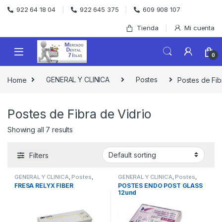
Skip to navigation
Skip to content
922 64 18 04
922 645 375
609 908 107
Tienda
Mi cuenta
0
Home
GENERAL Y CLINICA
Postes
Postes de Fib
Postes de Fibra de Vidrio
Showing all 7 results
Filters
GENERAL Y CLINICA
,
Postes
,
GENERAL Y CLINICA
,
Postes
,
Postes de Fibra de Vidrio
Postes de Fibra de Vidrio
FRESA RELYX FIBER
POSTES ENDO POST GLASS
12und