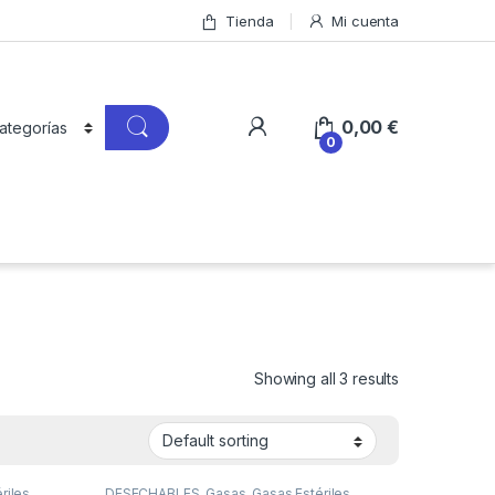
Tienda
Mi cuenta
0,00
€
0
Showing all 3 results
riles
DESECHABLES
,
Gasas
,
Gasas Estériles