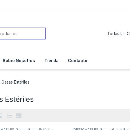
or:
Sobre Nosotros
Tienda
Contacto
Gasas Estériles
 Estériles
CHABLES
,
Gasas
,
Gasas Estériles
DESECHABLES
,
Gasas
,
Gasas Esté