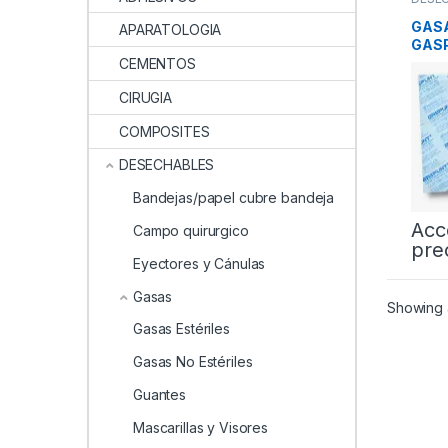
GASA
APARATOLOGIA
GAS
CEMENTOS
CIRUGIA
COMPOSITES
DESECHABLES
Bandejas/papel cubre bandeja
Acc
Campo quirurgico
pre
Eyectores y Cánulas
Gasas
Showing a
Gasas Estériles
Gasas No Estériles
Guantes
Mascarillas y Visores