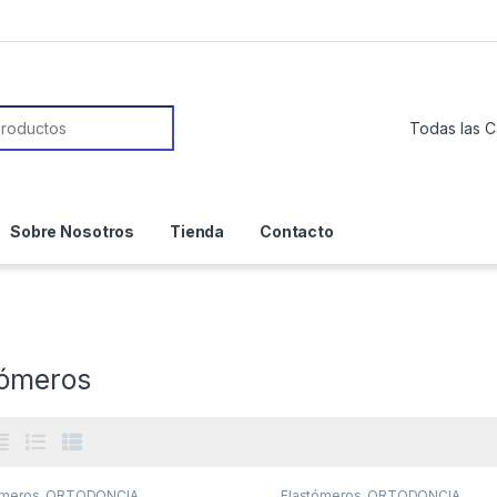
or:
Sobre Nosotros
Tienda
Contacto
tómeros
ómeros
,
ORTODONCIA
Elastómeros
,
ORTODONCIA