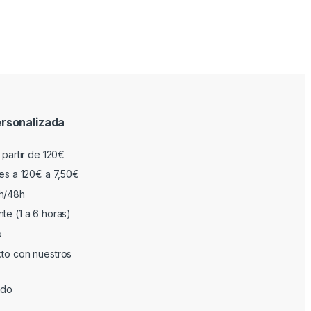
rsonalizada
 partir de 120€
res a 120€ a 7,50€
h/48h
te (1 a 6 horas)
o
cto con nuestros
ado