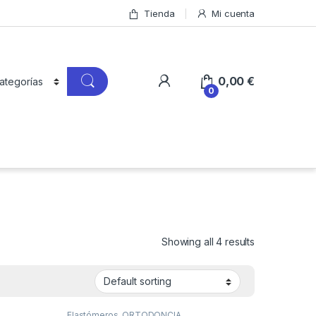
Tienda
Mi cuenta
0,00
€
0
Showing all 4 results
Elastómeros
,
ORTODONCIA