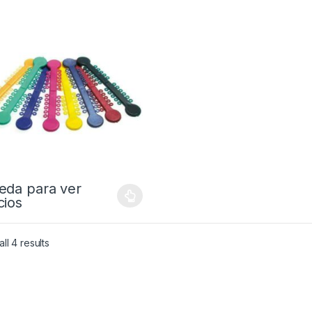
eda para ver
cios
ll 4 results