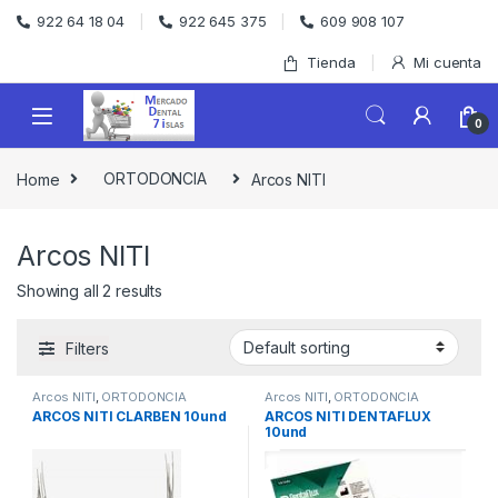
Skip to navigation
Skip to content
922 64 18 04
922 645 375
609 908 107
Tienda
Mi cuenta
0
Home
ORTODONCIA
Arcos NITI
Arcos NITI
Showing all 2 results
Filters
Arcos NITI
,
ORTODONCIA
Arcos NITI
,
ORTODONCIA
ARCOS NITI CLARBEN 10und
ARCOS NITI DENTAFLUX
10und