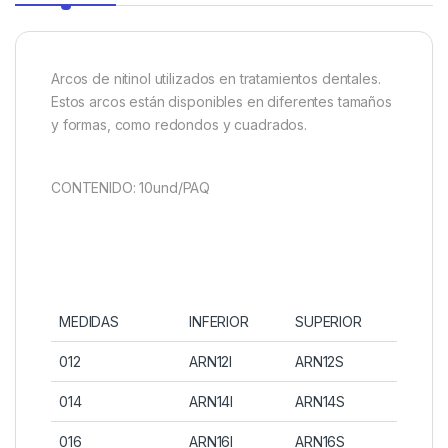
Arcos de nitinol utilizados en tratamientos dentales.
Estos arcos están disponibles en diferentes tamaños
y formas, como redondos y cuadrados.
CONTENIDO: 10und/PAQ
MEDIDAS
INFERIOR
SUPERIOR
012
ARN12I
ARN12S
014
ARN14I
ARN14S
016
ARN16I
ARN16S