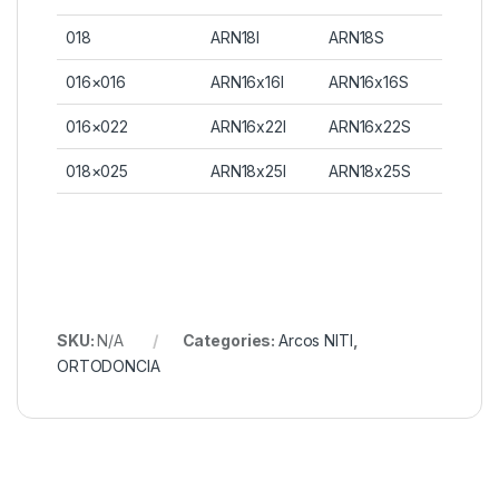
018
ARN18I
ARN18S
016×016
ARN16x16I
ARN16x16S
016×022
ARN16x22I
ARN16x22S
018×025
ARN18x25I
ARN18x25S
SKU:
N/A
Categories:
Arcos NITI
,
ORTODONCIA