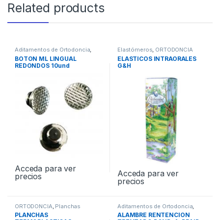
Related products
Aditamentos de Ortodoncia
,
Elastómeros
,
ORTODONCIA
ORTODONCIA
BOTON ML LINGUAL
ELASTICOS INTRAORALES
REDONDOS 10und
G&H
Acceda para ver
Acceda para ver
precios
precios
ORTODONCIA
,
Planchas
Aditamentos de Ortodoncia
,
Termoplásticas
ORTODONCIA
PLANCHAS
ALAMBRE RENTENCION