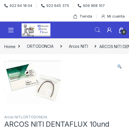
Skip to navigation
Skip to content
922 64 18 04
922 645 375
609 908 107
Tienda
Mi cuenta
0
Home
ORTODONCIA
Arcos NITI
ARCOS NITI DE
Arcos NITI
,
ORTODONCIA
ARCOS NITI DENTAFLUX 10und