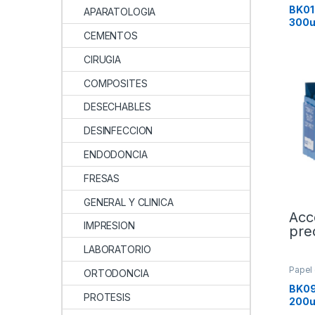
BK01
APARATOLOGIA
300u
CEMENTOS
CIRUGIA
COMPOSITES
DESECHABLES
DESINFECCION
ENDODONCIA
FRESAS
GENERAL Y CLINICA
Acc
IMPRESION
pre
LABORATORIO
Papel 
ORTODONCIA
BK09
PROTESIS
200u