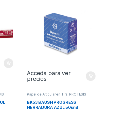
Acceda para ver
precios
IS
Papel de Articular en Tira
,
PROTESIS
UL
BK53 BAUSH PROGRESS
HERRADURA AZUL 50und