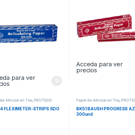
Acceda para ver
precios
eda para ver
cios
de Articular en Tira
,
PROTESIS
Papel de Articular en Tira
,
PROTES
4 FLEXIMETER-STRIPS SDO
BK51 BAUSH PROGRESS AZ
300und