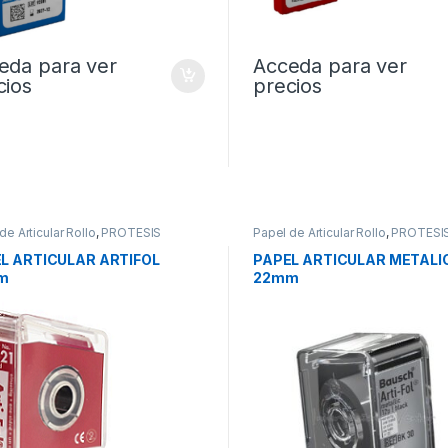
eda para ver
Acceda para ver
cios
precios
de Articular Rollo
,
PROTESIS
Papel de Articular Rollo
,
PROTESI
L ARTICULAR ARTIFOL
PAPEL ARTICULAR METALI
m
22mm