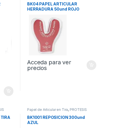
R
BK04 PAPEL ARTICULAR
HERRADURA 50und ROJO
Acceda para ver
precios
IS
Papel de Articular en Tira
,
PROTESIS
 TIRA
BK1001 REPOSICION 300und
AZUL