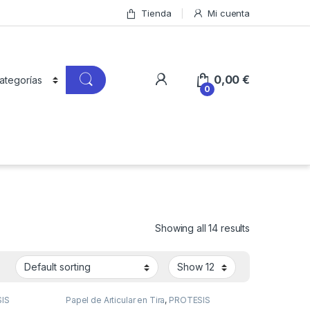
Tienda
Mi cuenta
0,00
€
0
Showing all 14 results
IS
Papel de Articular en Tira
,
PROTESIS